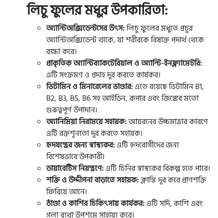
লিচু ফুলের মধুর উপকারিতা:
অ্যান্টিঅক্সিডেন্টসের উৎস:
লিচু ফুলের মধুতে প্রচুর
অ্যান্টিঅক্সিডেন্ট থাকে, যা শরীরকে বিষাক্ত পদার্থ থেকে
রক্ষা করে।
প্রাকৃতিক অ্যান্টিব্যাকটেরিয়াল ও অ্যান্টি-ইনফ্ল্যামেটরি:
এটি সংক্রমণ ও প্রদাহ দূর করতে কার্যকর।
ভিটামিন ও মিনারেলের ভাণ্ডার:
এতে রয়েছে ভিটামিন B1,
B2, B3, B5, B6 সহ আইডিন, কপার এবং জিঙ্কের মতো
গুরুত্বপূর্ণ উপাদান।
অ্যানিমিয়া নিরাময়ে সহায়ক:
আয়রনের উচ্চমাত্রার কারণে
এটি রক্তশূন্যতা দূর করতে সহায়ক।
হৃদযন্ত্রের জন্য স্বাস্থ্যকর:
এটি হৃদরোগীদের জন্য
বিশেষভাবে উপকারী।
ডায়াবেটিস নিয়ন্ত্রণে:
এটি চিনির স্বাস্থ্যকর বিকল্প হতে পারে।
শক্তি ও উদ্দীপনা বাড়াতে সহায়ক:
ক্লান্তি দূর করে প্রাণশক্তি
ফিরিয়ে আনে।
ঠাণ্ডা ও কাশির চিকিৎসায় কার্যকর:
এটি সর্দি, কাশি এবং
গলা ব্যথা উপশমে সাহায্য করে।